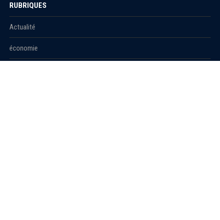
RUBRIQUES
Actualité
économie
Politique
International
Société
RUBRIQUES
Sport
Culture
Education
Santé