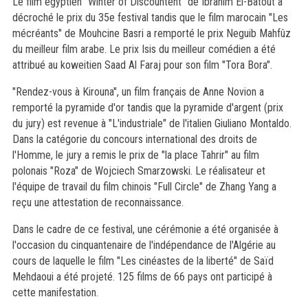
Le film égyptien "Winter of Discountent" de Ibrahim El-Batout a
décroché le prix du 35e festival tandis que le film marocain "Les
mécréants" de Mouhcine Basri a remporté le prix Neguib Mahfûz
du meilleur film arabe. Le prix Isis du meilleur comédien a été
attribué au koweitien Saad Al Faraj pour son film "Tora Bora".
"Rendez-vous à Kirouna", un film français de Anne Novion a
remporté la pyramide d'or tandis que la pyramide d'argent (prix
du jury) est revenue à "L'industriale" de l'italien Giuliano Montaldo.
Dans la catégorie du concours international des droits de
l'Homme, le jury a remis le prix de "la place Tahrir" au film
polonais "Roza" de Wojciech Smarzowski. Le réalisateur et
l'équipe de travail du film chinois "Full Circle" de Zhang Yang a
reçu une attestation de reconnaissance.
Dans le cadre de ce festival, une cérémonie a été organisée à
l'occasion du cinquantenaire de l'indépendance de l'Algérie au
cours de laquelle le film "Les cinéastes de la liberté" de Saïd
Mehdaoui a été projeté. 125 films de 66 pays ont participé à
cette manifestation.