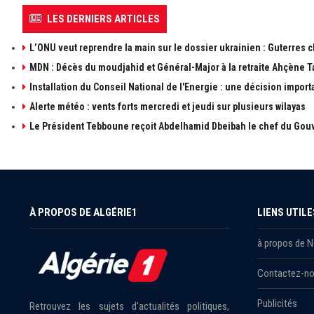
LES DERNIERS ARTICLES
L’ONU veut reprendre la main sur le dossier ukrainien : Guterres 
MDN : Décès du moudjahid et Général-Major à la retraite Ahçène T
Installation du Conseil National de l'Energie : une décision import
Alerte météo : vents forts mercredi et jeudi sur plusieurs wilayas
Le Président Tebboune reçoit Abdelhamid Dbeibah le chef du Gouv
À PROPOS DE ALGÉRIE1
LIENS UTILE
à propos de 
Contactez-n
Publicités
Retrouvez les sujets d'actualités politiques,