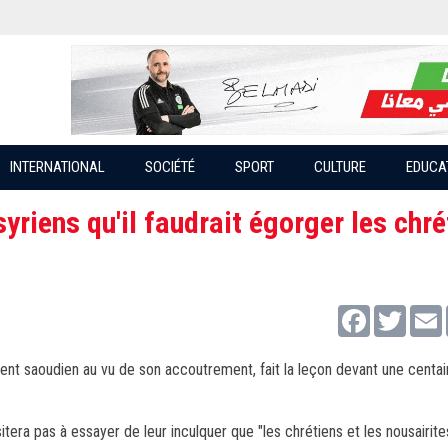
INTERNATIONAL
SOCIÉTÉ
SPORT
CULTURE
EDUCA
riens qu'il faudrait égorger les chré
Facebook
Twitter
ent saoudien au vu de son accoutrement, fait la leçon devant une centa
ésitera pas à essayer de leur inculquer que "les chrétiens et les nousairite