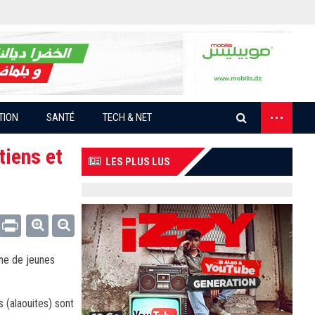
...
TION
SANTÉ
TECH & NET
tiens et
LES PLUS LUS
Email
Print
ine de jeunes
s (alaouites) sont