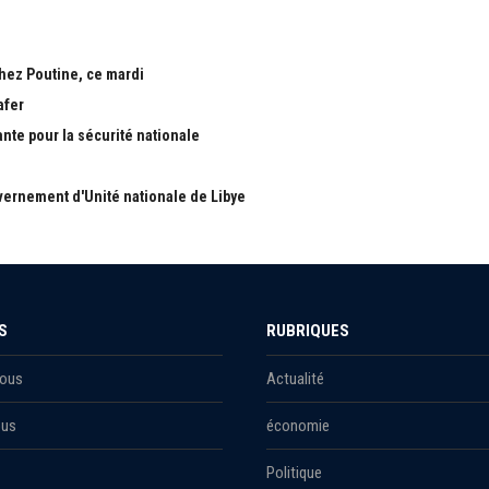
chez Poutine, ce mardi
afer
ante pour la sécurité nationale
ernement d'Unité nationale de Libye
S
RUBRIQUES
Nous
Actualité
ous
économie
Politique