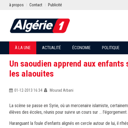
à propos
Contact
Publicité
À LA UNE
ACTUALITÉ
ÉCONOMIE
POLITIQUE
Un saoudien apprend aux enfants sy
les alaouites
01-12-2013 16:34
Mourad Arbani
La scène se passe en Syrie, où un mercenaire islamiste, certainem
élèves des écoles, réunis pour suivre un cours sur ... l'égorgement.
Haranguant la foule d'enfants alignés en cercle autour de lui, il n'h