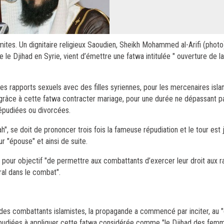
mites. Un dignitaire religieux Saoudien, Sheikh Mohammed al-Arifi (photo)
 le Djihad en Syrie, vient d’émettre une fatwa intitulée " ouverture de l
 les rapports sexuels avec des filles syriennes, pour les mercenaires isl
nt grâce à cette fatwa contracter mariage, pour une durée ne dépassant 
répudiées ou divorcées.
lah", se doit de prononcer trois fois la fameuse répudiation et le tour est
 "épouse" et ainsi de suite.
a pour objectif "de permettre aux combattants d’exercer leur droit aux r
ral dans le combat".
e des combattants islamistes, la propagande a commencé par inciter, au "
é répudiées à appliquer cette fatwa considérée comme "le Djihad des fem