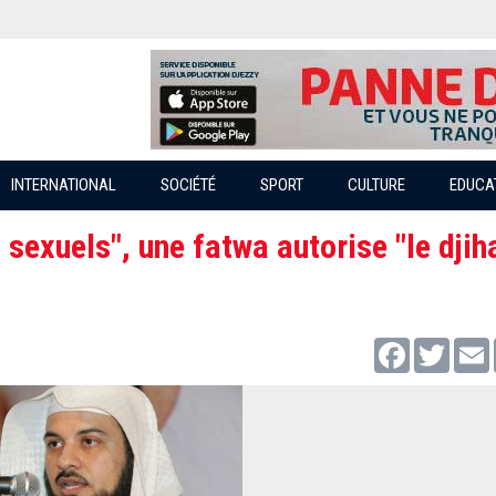
INTERNATIONAL
SOCIÉTÉ
SPORT
CULTURE
EDUCA
 sexuels", une fatwa autorise "le djih
Facebook
Twitter