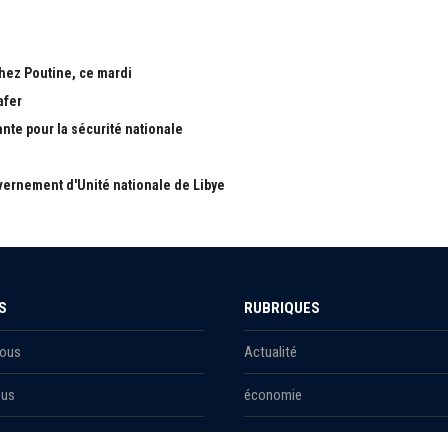
chez Poutine, ce mardi
afer
ante pour la sécurité nationale
ernement d'Unité nationale de Libye
S
RUBRIQUES
Nous
Actualité
ous
économie
Politique