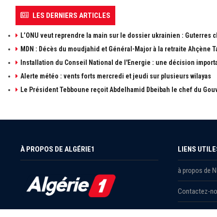
LES DERNIERS ARTICLES
L’ONU veut reprendre la main sur le dossier ukrainien : Guterres 
MDN : Décès du moudjahid et Général-Major à la retraite Ahçène T
Installation du Conseil National de l'Energie : une décision import
Alerte météo : vents forts mercredi et jeudi sur plusieurs wilayas
Le Président Tebboune reçoit Abdelhamid Dbeibah le chef du Gouv
À PROPOS DE ALGÉRIE1
LIENS UTILE
à propos de 
Contactez-n
Publicités
Retrouvez les sujets d'actualités politiques,