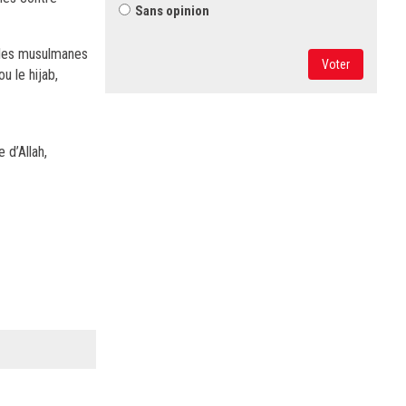
Sans opinion
t les musulmanes
Voter
u le hijab,
 d’Allah,