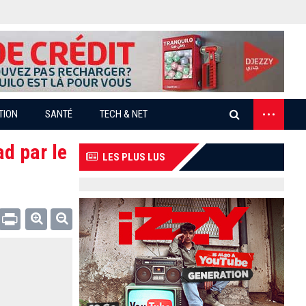
...
TION
SANTÉ
TECH & NET
ad par le
LES PLUS LUS
Email
Print