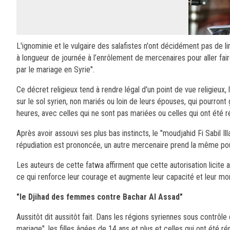
L'ignominie et le vulgaire des salafistes n'ont décidément pas de li
à longueur de journée à l’enrôlement de mercenaires pour aller faire
par le mariage en Syrie".
Ce décret religieux tend à rendre légal d'un point de vue religieux,
sur le sol syrien, non mariés ou loin de leurs épouses, qui pourro
heures, avec celles qui ne sont pas mariées ou celles qui ont été 
Après avoir assouvi ses plus bas instincts, le "moudjahid Fi Sabil Il
répudiation est prononcée, un autre mercenaire prend la même pour
Les auteurs de cette fatwa affirment que cette autorisation licite 
ce qui renforce leur courage et augmente leur capacité et leur mo
"le Djihad des femmes contre Bachar Al Assad"
Aussitôt dit aussitôt fait. Dans les régions syriennes sous contrôl
mariage", les filles âgées de 14 ans et plus et celles qui ont ét