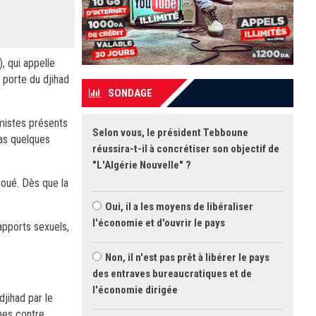
, qui appelle
a porte du djihad
SONDAGE
amistes présents
Selon vous, le président Tebboune
pas quelques
réussira-t-il à concrétiser son objectif de
"L'Algérie Nouvelle" ?
 joué. Dès que la
Oui, il a les moyens de libéraliser
l'économie et d'ouvrir le pays
apports sexuels,
Non, il n'est pas prêt à libérer le pays
des entraves bureaucratiques et de
l'économie dirigée
djihad par le
mes contre