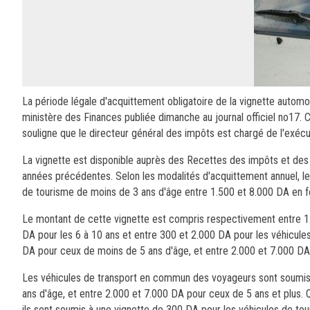
La période légale d'acquittement obligatoire de la vignette automob
ministère des Finances publiée dimanche au journal officiel no17. C
souligne que le directeur général des impôts est chargé de l'exéc
La vignette est disponible auprès des Recettes des impôts et des
années précédentes. Selon les modalités d'acquittement annuel, le p
de tourisme de moins de 3 ans d'âge entre 1.500 et 8.000 DA en fo
Le montant de cette vignette est compris respectivement entre 1.
DA pour les 6 à 10 ans et entre 300 et 2.000 DA pour les véhicules d
DA pour ceux de moins de 5 ans d'âge, et entre 2.000 et 7.000 DA 
Les véhicules de transport en commun des voyageurs sont soumis à
ans d'âge, et entre 2.000 et 7.000 DA pour ceux de 5 ans et plus. 
ils sont soumis à une vignette de 300 DA pour les véhicules de tour