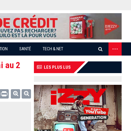
...
TION
SANTÉ
TECH & NET
i au 2
LES PLUS LUS
Email
Print