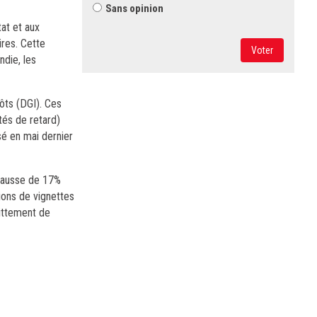
Sans opinion
tat et aux
ires. Cette
Voter
ndie, les
ôts (DGI). Ces
tés de retard)
sé en mai dernier
 hausse de 17%
ions de vignettes
uittement de