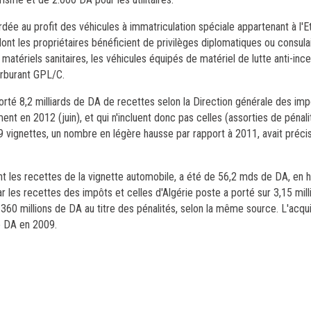
dée au profit des véhicules à immatriculation spéciale appartenant à l'E
dont les propriétaires bénéficient de privilèges diplomatiques ou consula
atériels sanitaires, les véhicules équipés de matériel de lutte anti-ince
arburant GPL/C.
rté 8,2 milliards de DA de recettes selon la Direction générale des imp
ent en 2012 (juin), et qui n'incluent donc pas celles (assorties de pénali
49 vignettes, un nombre en légère hausse par rapport à 2011, avait préci
ant les recettes de la vignette automobile, a été de 56,2 mds de DA, en
r les recettes des impôts et celles d'Algérie poste a porté sur 3,15 mill
 360 millions de DA au titre des pénalités, selon la même source. L'acq
e DA en 2009.