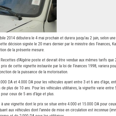
ile 2014 débutera le 4 mai prochain et durera jusqu'au 2 juin, selon une
ette décision signée le 20 mars dernier par le ministre des Finances, Ka
ution de la présente mesure.
 Recettes d'Algérie poste et devrait être vendue aux mêmes tarifs que 
rix de cette vignette instaurée par la loi de Finances 1998, variera pou
nction de la puissance de la motorisation.
000 DA et 4.000 DA pour les véhicules ayant entre 3 et 6 ans d'âge, en
e plus de 10 ans. Pour les véhicules utilitaires, la vignette varie entre
pour ceux de 5 ans d'âge et plus.
 une vignette dont le prix se situe entre 4.000 et 15.000 DA pour ceu
Quant aux véhicules dont l'année de mise en circulation est inconnue (im
isme et de 2.000 DA pour les utilitaires.