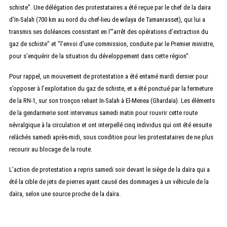
schiste". Une délégation des protestataires a été reçue par le chef de la daira
d’In-Salah (700 km au nord du chef-lieu de wilaya de Tamanrasset), qui lui a
transmis ses doléances consistant en l'"arrêt des opérations d’extraction du
gaz de schiste" et "l’envoi d’une commission, conduite par le Premier ministre,
pour s’enquérir de la situation du développement dans cette région".
Pour rappel, un mouvement de protestation a été entamé mardi dernier pour
s’opposer à l’exploitation du gaz de schiste, et a été ponctué par la fermeture
de la RN-1, sur son tronçon reliant In-Salah à El-Menea (Ghardaïa). Les éléments
de la gendarmerie sont intervenus samedi matin pour rouvrir cette route
névralgique à la circulation et ont interpellé cinq individus qui ont été ensuite
relâchés samedi après-midi, sous condition pour les protestataires de ne plus
recourir au blocage de la route.
L’action de protestation a repris samedi soir devant le siège de la daïra qui a
été la cible de jets de pierres ayant causé des dommages à un véhicule de la
daïra, selon une source proche de la daïra.