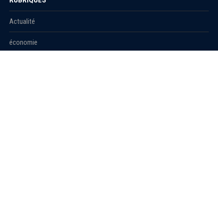
Actualité
économie
Politique
International
Société
RUBRIQUES
Sport
Culture
Education
Santé