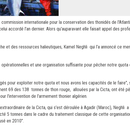
commission internationale pour la conservation des thonidés de l'Atlanti
lui accordé l'an dernier. Alors qu'auparavant elle faisait appel des prof
he et des ressources halieutiques, Kamel Neghli qui l'a annoncé ce mer
 opérationnelles et une organisation suffisante pour pêcher notre quota
gés pour exploiter notre quota et nous avons les capacités de le faire"
ment 69 des 138 tonnes de thon rouge, allouées par la Cicta, ont été pê
our l'intervention de l'armement thonier algérien.
extraordinaire de la Cicta, qui s'est déroulée à Agadir (Maroc), Neghli a
ecté 5 tonnes dans le cadre du traitement classique de cette organisati
ausé en 2010".