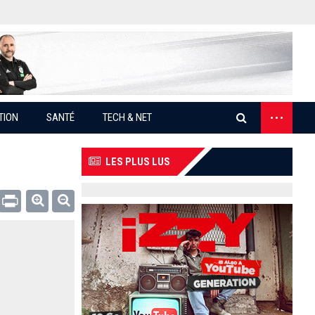
...
TION
SANTÉ
TECH & NET
LES PLUS LUS
Email
Print