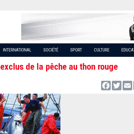
INTERNATIONAL
SOCIÉTÉ
SPORT
CULTURE
EDUCA
 exclus de la pêche au thon rouge
Facebook
Twitter