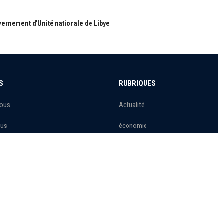
ernement d'Unité nationale de Libye
S
RUBRIQUES
Nous
Actualité
ous
économie
Politique
les
International
Société