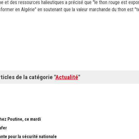
he et des ressources halieutiques a précisé que "le thon rouge est exp
nsformer en Algérie" en soutenant que la valeur marchande du thon est "tel
ticles de la catégorie "
Actualité
"
chez Poutine, ce mardi
afer
ante pour la sécurité nationale