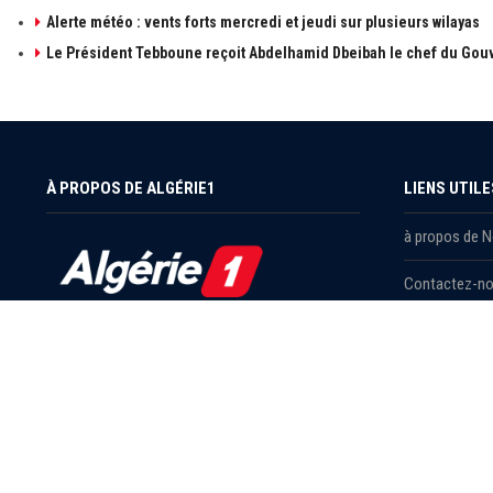
Alerte météo : vents forts mercredi et jeudi sur plusieurs wilayas
Le Président Tebboune reçoit Abdelhamid Dbeibah le chef du Gouv
À PROPOS DE ALGÉRIE1
LIENS UTILE
à propos de 
Contactez-n
Publicités
Retrouvez les sujets d'actualités politiques,
économiques et sociales en temps réel et en
Mentions léga
direct. Algérie1 explore, observe, ausculte, scrute
et décrit l'actualité Algérienne.