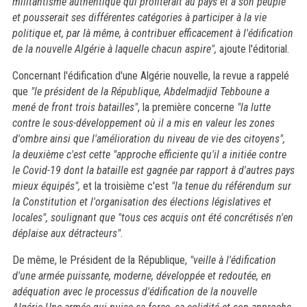
militantisme authentique qui profiterait au pays et à son peuple
et pousserait ses différentes catégories à participer à la vie
politique et, par là même, à contribuer efficacement à l'édification
de la nouvelle Algérie à laquelle chacun aspire",
ajoute l'éditorial.
Concernant l'édification d'une Algérie nouvelle, la revue a rappelé
que
"le président de la République, Abdelmadjid Tebboune a
mené de front trois batailles"
, la première concerne
"la lutte
contre le sous-développement où il a mis en valeur les zones
d'ombre ainsi que l'amélioration du niveau de vie des citoyens",
la deuxième c'est cette "approche efficiente qu'il a initiée contre
le Covid-19 dont la bataille est gagnée par rapport à d'autres pays
mieux équipés",
et la troisième c'est
"la tenue du référendum sur
la Constitution et l'organisation des élections législatives et
locales", soulignant que "tous ces acquis ont été concrétisés n'en
déplaise aux détracteurs"
.
De même, le Président de la République,
"veille à l'édification
d'une armée puissante, moderne, développée et redoutée, en
adéquation avec le processus d'édification de la nouvelle