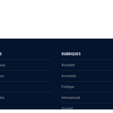
S
RUBRIQUES
Nous
Actualité
ous
économie
Politique
les
International
Société