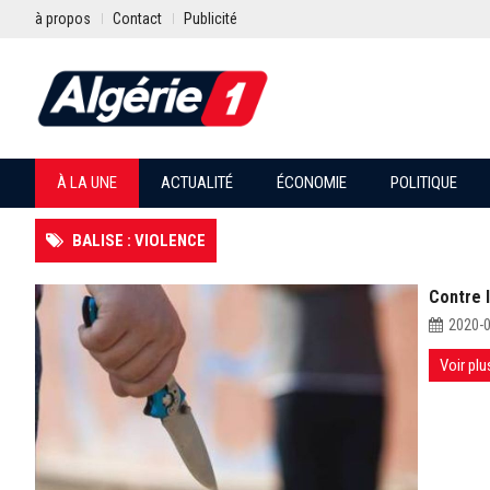
à propos
Contact
Publicité
À LA UNE
ACTUALITÉ
ÉCONOMIE
POLITIQUE
BALISE : VIOLENCE
Contre l
2020-
Voir plu