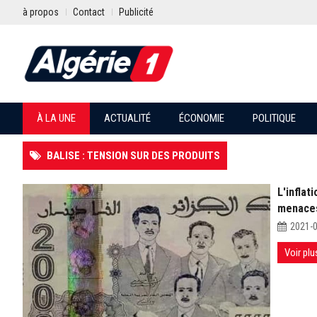
à propos
Contact
Publicité
À LA UNE
ACTUALITÉ
ÉCONOMIE
POLITIQUE
BALISE : TENSION SUR DES PRODUITS
L'inflat
menaces 
2021-
Voir plu