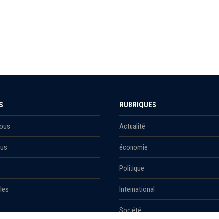
S
RUBRIQUES
Nous
Actualité
ous
économie
Politique
les
International
Société