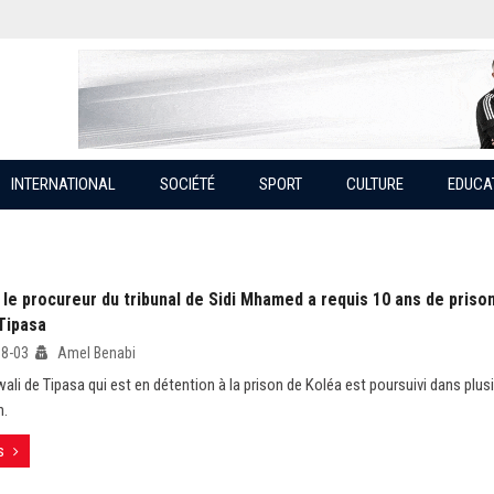
INTERNATIONAL
SOCIÉTÉ
SPORT
CULTURE
EDUCA
 le procureur du tribunal de Sidi Mhamed a requis 10 ans de priso
Tipasa
08-03
Amel Benabi
wali de Tipasa qui est en détention à la prison de Koléa est poursuivi dans plus
n.
s