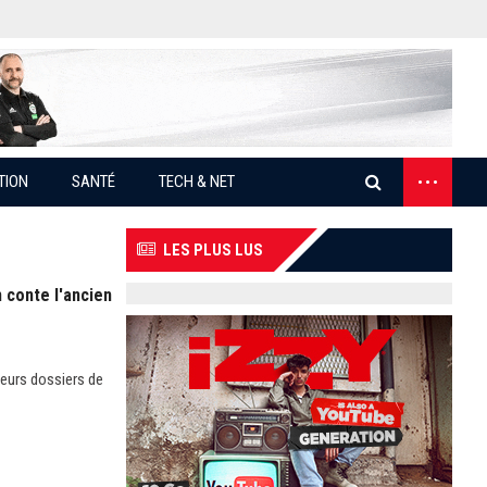
...
TION
SANTÉ
TECH & NET
LES PLUS LUS
n conte l'ancien
ieurs dossiers de