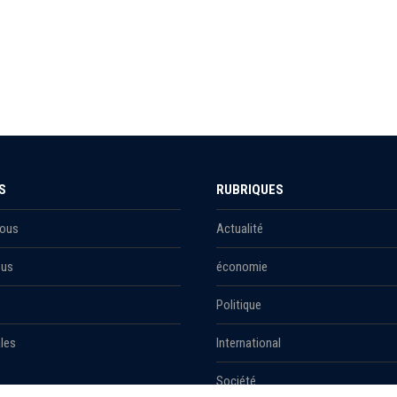
S
RUBRIQUES
Nous
Actualité
ous
économie
Politique
les
International
Société