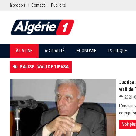
à propos
Contact
Publicité
À LA UNE
ACTUALITÉ
ÉCONOMIE
POLITIQUE
BALISE : WALI DE TIPASA
Justice:
wali de 
2021-
L'ancien 
corruptio
Voir plu