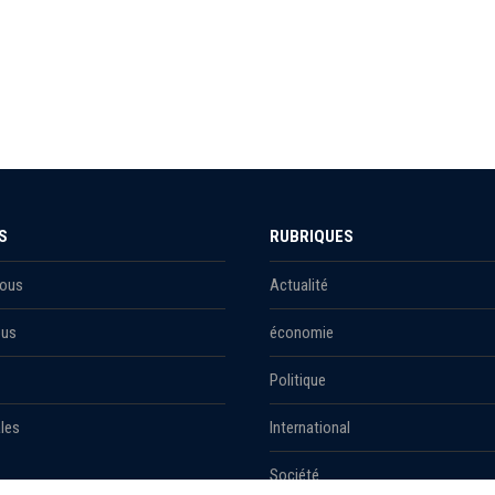
S
RUBRIQUES
Nous
Actualité
ous
économie
Politique
les
International
Société