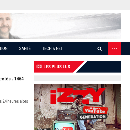
...
TION
SANTÉ
TECH & NET
LES PLUS LUS
ectés : 1464
s 24 heures alors