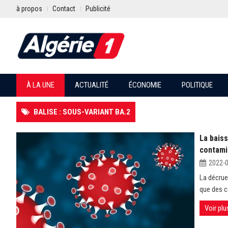
à propos
Contact
Publicité
À LA UNE
ACTUALITÉ
ÉCONOMIE
POLITIQUE
BALISE : SOUS-VARIANT BA.2
La baiss
contami
2022-
La décrue
que des c
Voir plu