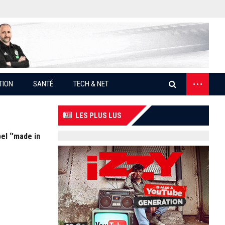
...
TION
SANTÉ
TECH & NET
LES PLUS LUS
el ‘’made in