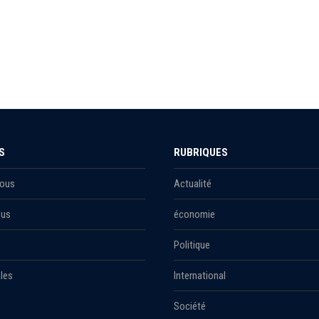
S
RUBRIQUES
Nous
Actualité
ous
économie
Politique
les
International
Société