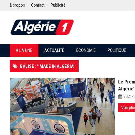
à propos
Contact
Publicité
À LA UNE
ACTUALITÉ
ÉCONOMIE
POLITIQUE
BALISE : ''MADE IN ALGÉRIA''
Le Premi
Algérie’
2021-
Voir plu