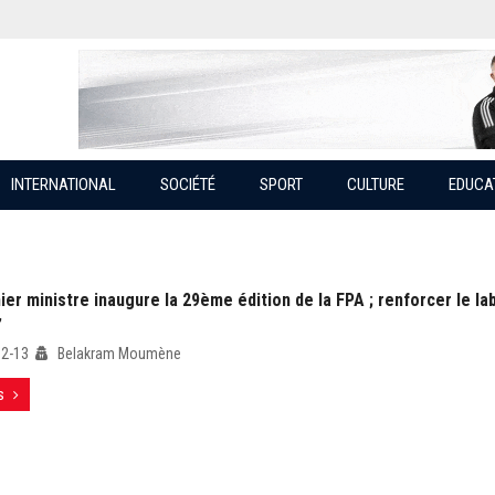
INTERNATIONAL
SOCIÉTÉ
SPORT
CULTURE
EDUCA
er ministre inaugure la 29ème édition de la FPA ; renforcer le lab
’
12-13
Belakram Moumène
s