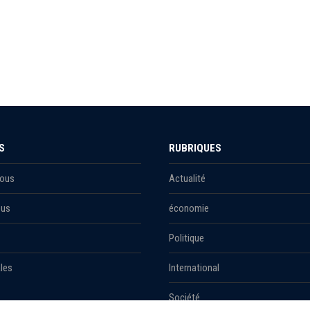
S
RUBRIQUES
Nous
Actualité
ous
économie
Politique
les
International
Société