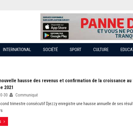
INTERNATIONAL
SOCIÉTÉ
SPORT
CULTURE
EDUCA
 nouvelle hausse des revenus et confirmation de la croissance a
re 2021
10-30
Communiqué
econd trimestre consécutif Djezzy enregistre une hausse annuelle de ses résul
rs
s