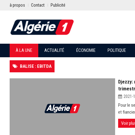
à propos
Contact
Publicité
À LA UNE
ACTUALITÉ
ÉCONOMIE
POLITIQUE
BALISE : EBITDA
Djezzy:
trimest
2021-
Pour le s
et fiancie
Voir plu