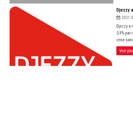
Djezzy 
2021-
Djezzy a r
5,9% par 
crise sani
Voir plu