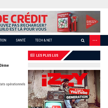
...
TION
SANTÉ
TECH & NET
LES PLUS LUS
u 3ème
tats opérationnels