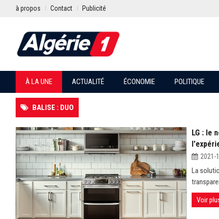
à propos
Contact
Publicité
À LA UNE
ACTUALITÉ
ÉCONOMIE
POLITIQUE
BALISE : DUO
LG : le
l'expéri
2021-
La soluti
transpare
Voir plu