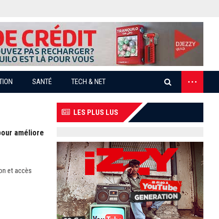
...
TION
SANTÉ
TECH & NET
LES PLUS LUS
pour améliore
on et accès