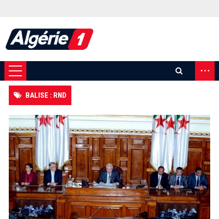
...
BALISE : RND