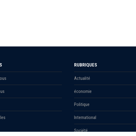
S
RUBRIQUES
Nous
Actualité
ous
économie
Politique
les
International
Société