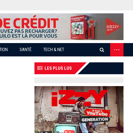
...
TION
SANTÉ
TECH & NET
LES PLUS LUS