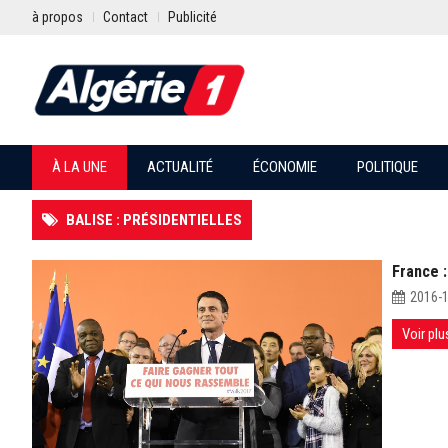
à propos
Contact
Publicité
À LA UNE
ACTUALITÉ
ÉCONOMIE
POLITIQUE
BALISE : PRÉSIDENTIELLES
France :
2016-
Voir plu