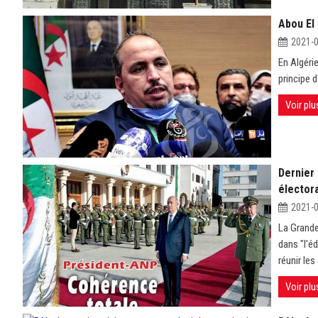
Abou El 
2021-
En Algéri
principe 
Voir plu
Dernier 
électora
2021-
La Grande
dans "l'éd
réunir le
Voir plu