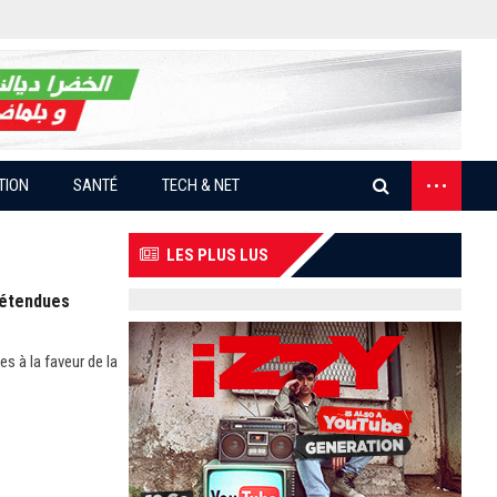
...
TION
SANTÉ
TECH & NET
LES PLUS LUS
 étendues
s à la faveur de la