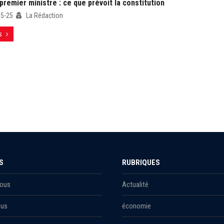
premier ministre : ce que prévoit la constitution
05-25
La Rédaction
s
S
RUBRIQUES
Nous
Actualité
ous
économie