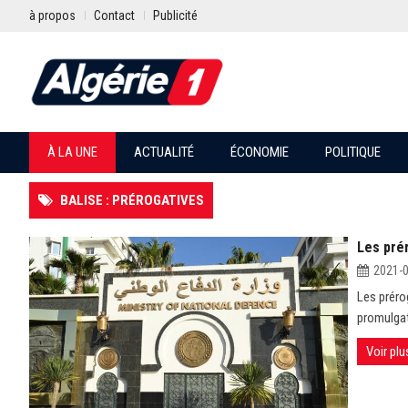
à propos
Contact
Publicité
À LA UNE
ACTUALITÉ
ÉCONOMIE
POLITIQUE
BALISE : PRÉROGATIVES
Les prér
2021-
Les prérog
promulgati
Voir plu