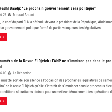
Fadhl Baâdji: "Le prochain gouvernement sera politique"
06-26
Mourad Arbani
e, le chef du parti FLN a défendu devant le président de la République, Abdelmad
d'un gouvernement politique formé de partis vainqueurs des législatives.
s
numéro de la Revue El Djeich : l’ANP ne s’immisce pas dans le pr
l
06-09
La Rédaction
 muette sort de son silence à l'occasion des prochaines législatives de samed
ito" de la revue El Djeich qu'elle s'interdit de s'immiscer dans le processus élec
s conditions sécuritaires idoines pour un meilleur déroulement des opérations d
s