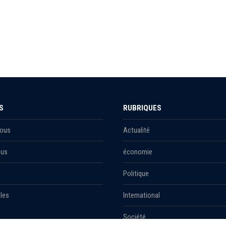
S
RUBRIQUES
Nous
Actualité
ous
économie
Politique
les
International
Société