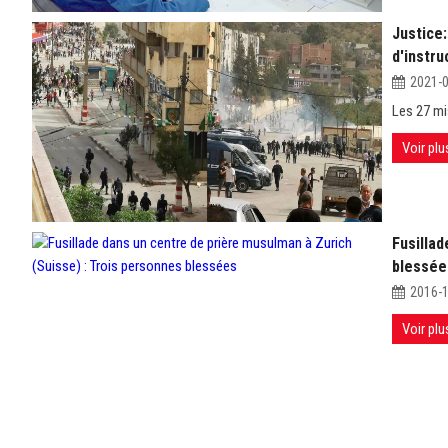
Justice:
d'instru
2021-
Les 27 mi
Voir plu
Fusillad
blessée
2016-
Voir plu