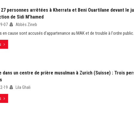
 27 personnes arrêtées à Kherrata et Beni Ouartilane devant le j
ction de Sidi M’hamed
09-07
Abbès Zineb
s en cause sont accusés d'appartenance au MAK et de trouble à l'ordre public.
s
e dans un centre de prière musulman à Zurich (Suisse) : Trois pe
s
12-19
Lila Ghali
s