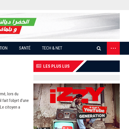
...
TION
SANTÉ
TECH & NET
LES PLUS LUS
rmé, lors du
fait l’objet d’une
 Le citoyen a