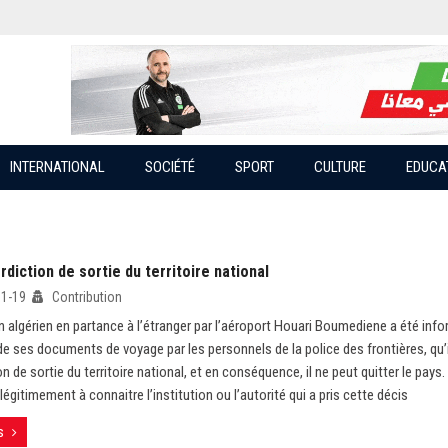
INTERNATIONAL
SOCIÉTÉ
SPORT
CULTURE
EDUCA
erdiction de sortie du territoire national
11-19
Contribution
n algérien en partance à l’étranger par l’aéroport Houari Boumediene a été info
e ses documents de voyage par les personnels de la police des frontières, qu’il 
on de sortie du territoire national, et en conséquence, il ne peut quitter le pays.
gitimement à connaitre l’institution ou l’autorité qui a pris cette décis
s