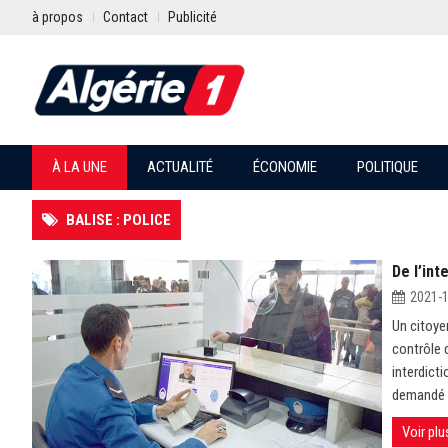
à propos
Contact
Publicité
À LA UNE
ACTUALITÉ
ÉCONOMIE
POLITIQUE
BALISE : POLICE
De l’int
2021-
Un citoye
contrôle d
interdicti
demandé lé
Voir plu