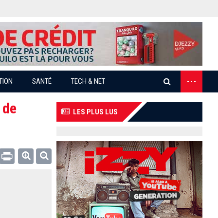
...
TION
SANTÉ
TECH & NET
 de
LES PLUS LUS
Email
Print