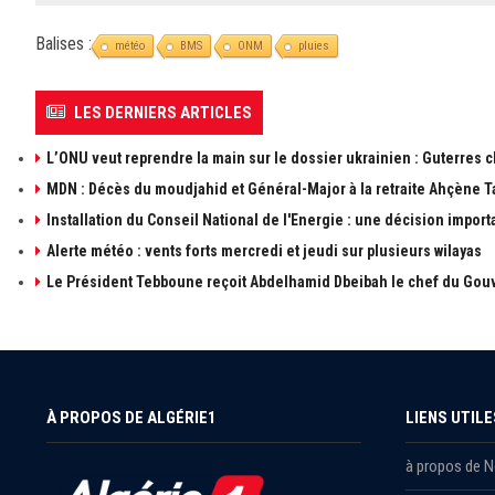
Balises :
météo
BMS
ONM
pluies
LES DERNIERS ARTICLES
L’ONU veut reprendre la main sur le dossier ukrainien : Guterres 
MDN : Décès du moudjahid et Général-Major à la retraite Ahçène T
Installation du Conseil National de l'Energie : une décision import
Alerte météo : vents forts mercredi et jeudi sur plusieurs wilayas
Le Président Tebboune reçoit Abdelhamid Dbeibah le chef du Gouv
À PROPOS DE ALGÉRIE1
LIENS UTILE
à propos de 