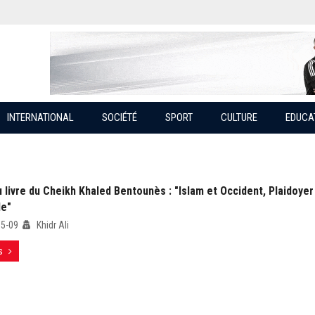
INTERNATIONAL
SOCIÉTÉ
SPORT
CULTURE
EDUCA
livre du Cheikh Khaled Bentounès : "Islam et Occident, Plaidoyer 
e"
05-09
Khidr Ali
s