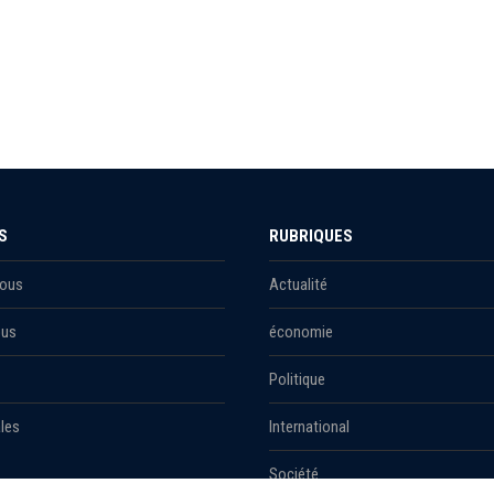
S
RUBRIQUES
Nous
Actualité
ous
économie
Politique
les
International
Société