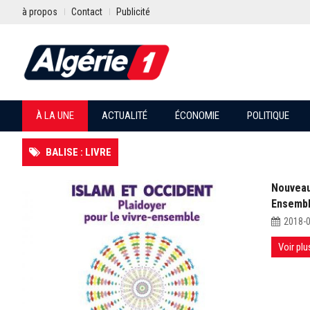
à propos
Contact
Publicité
À LA UNE
ACTUALITÉ
ÉCONOMIE
POLITIQUE
BALISE : LIVRE
Nouveau 
Ensembl
2018-
Voir plu