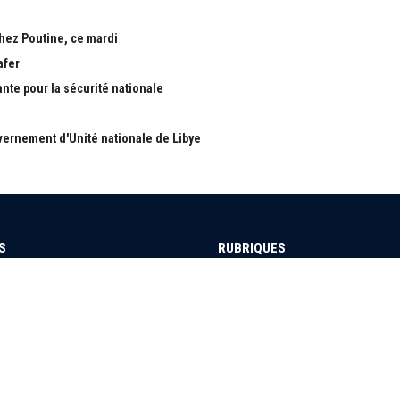
chez Poutine, ce mardi
afer
ante pour la sécurité nationale
ernement d'Unité nationale de Libye
S
RUBRIQUES
Nous
Actualité
ous
économie
Politique