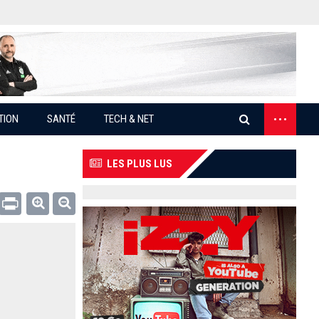
...
TION
SANTÉ
TECH & NET
LES PLUS LUS
Email
Print