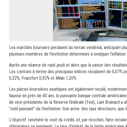
Les marchés boursiers perdaient du terrain vendredi, anticipant pl
plusieurs membres de l'institution déterminés à endiguer l'inflation.
Après une séance de repli jeudi et alors que la saison des résulta
Les contrats à terme des principaux indices reculaient de 0,07% p
0,22%, Francfort 0,92% et Milan 1,20%.
Les places boursières asiatiques ont également reculé, notamment 
hausse en près de 40 ans, la puissante banque centrale américaine e
de vice-présidente de la Réserve fédérale (Fed), Lael Brainard a aff
"outil puissant" de l'institution. Son arme: des taux directeurs, que
L'objectif: renchérir le coût du crédit, et, par ricochet, faire r
obligataires se tendaient. Le taux d'intérêt de la dette américaine 