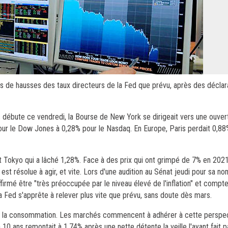
us de hausses des taux directeurs de la Fed que prévu, après des déclar
ts débute ce vendredi, la Bourse de New York se dirigeait vers une ouver
our le Dow Jones à 0,28% pour le Nasdaq. En Europe, Paris perdait 0,88
Tokyo qui a lâché 1,28%. Face à des prix qui ont grimpé de 7% en 2021,
st résolue à agir, et vite. Lors d'une audition au Sénat jeudi pour sa no
irmé être "très préoccupée par le niveau élevé de l'inflation" et compte 
 la Fed s'apprête à relever plus vite que prévu, sans doute dès mars.
eculer la consommation. Les marchés commencent à adhérer à cette perspec
à 10 ans remontait à 1,74% après une nette détente la veille l'ayant fait 