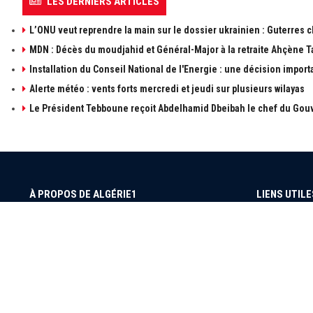
LES DERNIERS ARTICLES
L’ONU veut reprendre la main sur le dossier ukrainien : Guterres 
MDN : Décès du moudjahid et Général-Major à la retraite Ahçène T
Installation du Conseil National de l'Energie : une décision import
Alerte météo : vents forts mercredi et jeudi sur plusieurs wilayas
Le Président Tebboune reçoit Abdelhamid Dbeibah le chef du Gouv
À PROPOS DE ALGÉRIE1
LIENS UTILE
à propos de 
Contactez-n
Publicités
Retrouvez les sujets d'actualités politiques,
économiques et sociales en temps réel et en