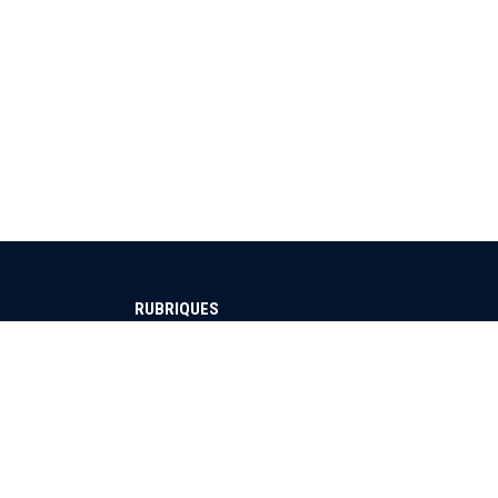
RUBRIQUES
Sport
Culture
Education