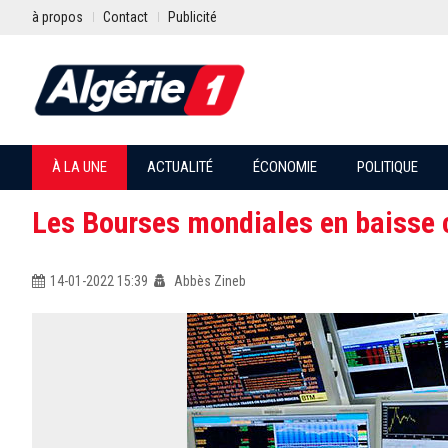
à propos
Contact
Publicité
À LA UNE
ACTUALITÉ
ÉCONOMIE
POLITIQUE
Les Bourses mondiales en baisse 
14-01-2022 15:39
Abbès Zineb