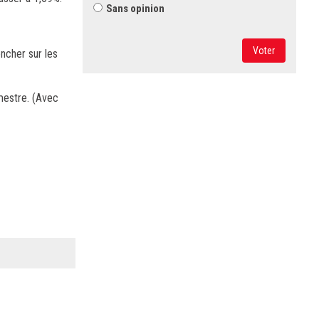
Sans opinion
Voter
encher sur les
mestre. (Avec