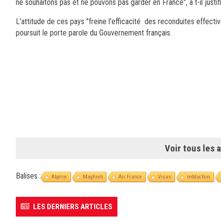
ne souhaitons pas et ne pouvons pas garder en France", a t-il justifi
L'attitude de ces pays "freine l'efficacité des reconduites effectives
poursuit le porte parole du Gouvernement français.
Voir tous les a
Balises :
Algérie
Maghreb
Air France
Visas
redduction
LES DERNIERS ARTICLES