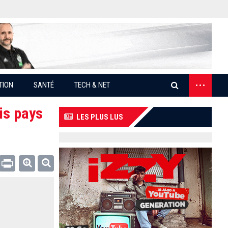
...
TION
SANTÉ
TECH & NET
is pays
LES PLUS LUS
Email
Print