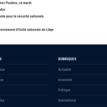
chez Poutine, ce mardi
afer
ante pour la sécurité nationale
ernement d'Unité nationale de Libye
S
RUBRIQUES
Nous
Actualité
ous
économie
Politique
les
International