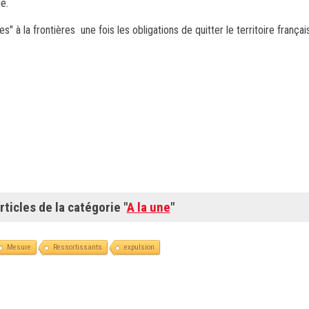
é.
" à la frontières une fois les obligations de quitter le territoire français
rticles de la catégorie "
A la une
"
Mesure
Ressortissants
expulsion