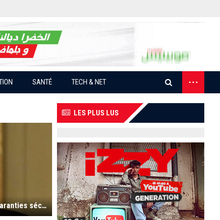
...
TION
SANTÉ
TECH & NET
LES PLUS LUS
Lavrov : "nous avons présenté un plan de garanties sécuritaires pour toute l’Europe, incluant l’Ukraine, mais il a été rejeté par les Occidentaux"