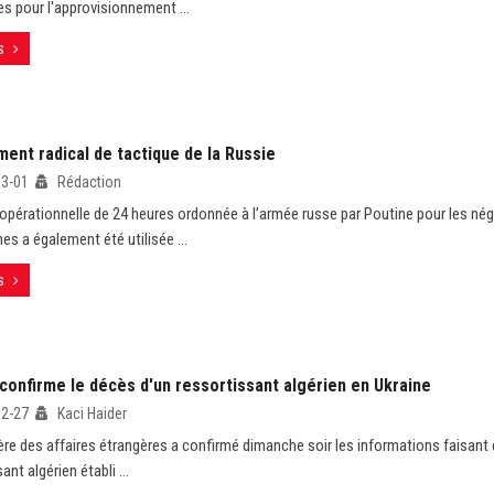
es pour l'approvisionnement ...
s
ent radical de tactique de la Russie
03-01
Rédaction
opérationnelle de 24 heures ordonnée à l’armée russe par Poutine pour les né
es a également été utilisée ...
s
confirme le décès d'un ressortissant algérien en Ukraine
02-27
Kaci Haider
ère des affaires étrangères a confirmé dimanche soir les informations faisant 
ant algérien établi ...