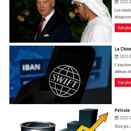
2022-
Les relat
désaccords
Voir plu
La Chin
2022-
L'évictio
ailleurs e
Voir plu
Pétrole 
2022-
Gros pic, 