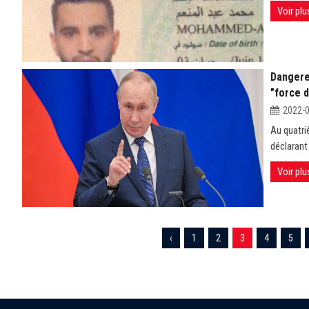
Voir plu
Dangere
"force d
2022-
Au quatri
déclarant 
Voir plu
‹
1
2
3
4
5