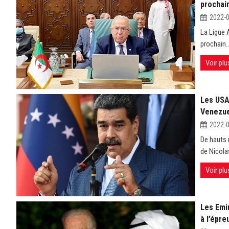
prochai
2022-
La Ligue 
prochain..
Voir plu
Les USA 
Venezue
2022-
De hauts 
de Nicola
Voir plu
Les Emi
à l’épre