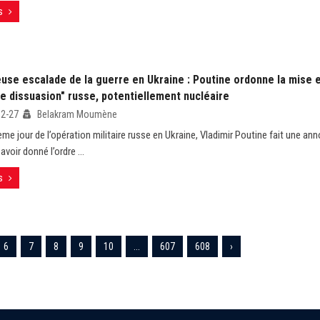
s
use escalade de la guerre en Ukraine : Poutine ordonne la mise e
e dissuasion" russe, potentiellement nucléaire
02-27
Belakram Moumène
ème jour de l’opération militaire russe en Ukraine, Vladimir Poutine fait une a
avoir donné l’ordre ...
s
6
7
8
9
10
...
607
608
›