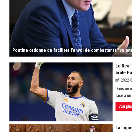
Le Real 
brûlé Pa
2022-
Dans un m
face à un 
Voir plu
La Ligu