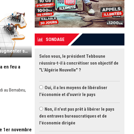
SONDAGE
Pétrole: les Émirats vont appeler l’Opep à augmenter sa production
Selon vous, le président Tebboune
réussira-t-il à concrétiser son objectif de
ma en feu a
"L'Algérie Nouvelle" ?
Oui, il a les moyens de libéraliser
di au Bernabeu,
l'économie et d'ouvrir le pays
Non, il n'est pas prêt à libérer le pays
des entraves bureaucratiques et de
l'économie dirigée
 le 1er novembre