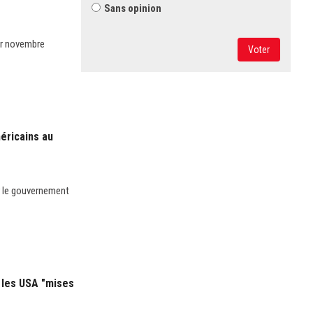
Sans opinion
er novembre
Voter
méricains au
r le gouvernement
c les USA "mises