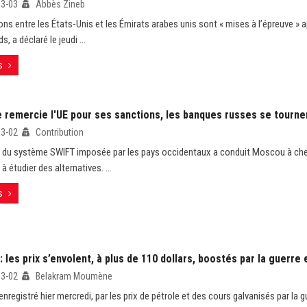
03-03
Abbès Zineb
ions entre les États-Unis et les Émirats arabes unis sont « mises à l’épreuve » 
, a déclaré le jeudi ...
s
e remercie l'UE pour ses sanctions, les banques russes se tourne
03-02
Contribution
n du système SWIFT imposée par les pays occidentaux a conduit Moscou à che
t à étudier des alternatives. ...
s
: les prix s’envolent, à plus de 110 dollars, boostés par la guerre
03-02
Belakram Moumène
enregistré hier mercredi, par les prix de pétrole et des cours galvanisés par la g