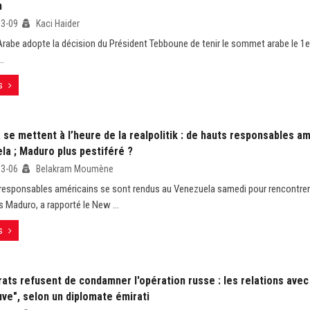
n
03-09
Kaci Haider
Arabe adopte la décision du Président Tebboune de tenir le sommet arabe le 1
..
s
se mettent à l’heure de la realpolitik : de hauts responsables a
la ; Maduro plus pestiféré ?
03-06
Belakram Moumène
responsables américains se sont rendus au Venezuela samedi pour rencontre
s Maduro, a rapporté le New ...
s
rats refusent de condamner l'opération russe : les relations ave
uve", selon un diplomate émirati