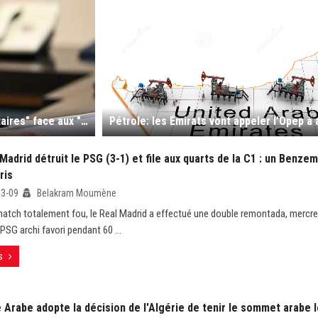
Poutine ordonne de faciliter l’envoi de combattants "volontaires" face aux "mercenaires du monde entier"
Madrid détruit le PSG (3-1) et file aux quarts de la C1 : un Benze
ris
03-09
Belakram Moumène
atch totalement fou, le Real Madrid a effectué une double remontada, mercre
PSG archi favori pendant 60 ...
s
e Arabe adopte la décision de l'Algérie de tenir le sommet arabe