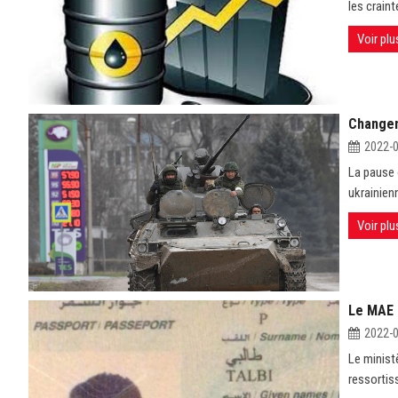
les craint
Voir plu
Changem
2022-
La pause 
ukrainienn
Voir plu
Le MAE 
2022-
Le minist
ressortiss