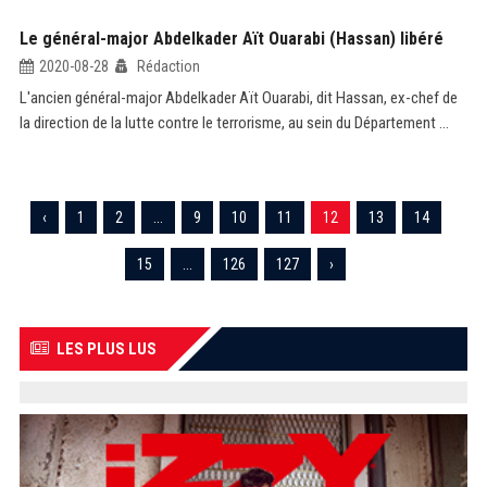
Le général-major Abdelkader Aït Ouarabi (Hassan) libéré
2020-08-28
Rédaction
L'ancien général-major Abdelkader Aït Ouarabi, dit Hassan, ex-chef de
la direction de la lutte contre le terrorisme, au sein du Département ...
‹
1
2
...
9
10
11
12
13
14
15
...
126
127
›
LES PLUS LUS