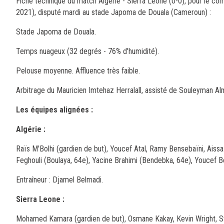
Fiche technique du match Algérie - Sierra Leone (0-0), pour le co
2021), disputé mardi au stade Japoma de Douala (Cameroun) :
Stade Japoma de Douala.
Temps nuageux (32 degrés - 76% d'humidité).
Pelouse moyenne. Affluence très faible.
Arbitrage du Mauricien Imtehaz Herralall, assisté de Souleyman A
Les équipes alignées :
Algérie :
Raïs M'Bolhi (gardien de but), Youcef Atal, Ramy Bensebaïni, Aiss
Feghouli (Boulaya, 64e), Yacine Brahimi (Bendebka, 64e), Youcef Be
Entraîneur : Djamel Belmadi.
Sierra Leone :
Mohamed Kamara (gardien de but), Osmane Kakay, Kevin Wright, St