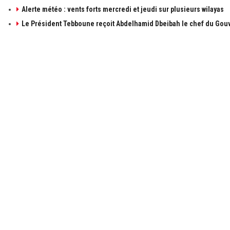
Alerte météo : vents forts mercredi et jeudi sur plusieurs wilayas
Le Président Tebboune reçoit Abdelhamid Dbeibah le chef du Gouv
À PROPOS DE ALGÉRIE1
LIENS UTILE
à propos de 
Contactez-n
Publicités
Retrouvez les sujets d'actualités politiques,
économiques et sociales en temps réel et en
Mentions léga
direct. Algérie1 explore, observe, ausculte, scrute
et décrit l'actualité Algérienne.