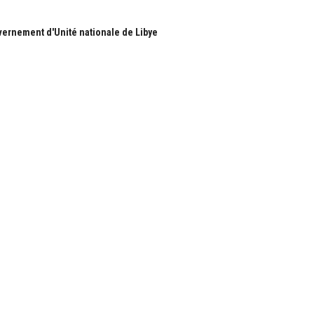
ernement d'Unité nationale de Libye
S
RUBRIQUES
Nous
Actualité
ous
économie
Politique
les
International
Société