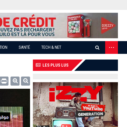
...
TION
SANTÉ
TECH & NET
LES PLUS LUS
Email
Print