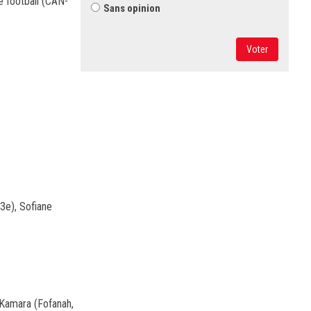
e football (CAN-
Sans opinion
Voter
3e), Sofiane
 Kamara (Fofanah,