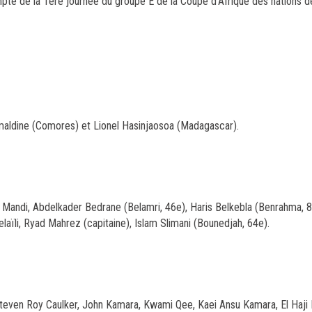
mpte de la 1ere journée du groupe E de la Coupe d'Afrique des nations d
lmaldine (Comores) et Lionel Hasinjaosoa (Madagascar).
a Mandi, Abdelkader Bedrane (Belamri, 46e), Haris Belkebla (Benrahma, 8
laïli, Ryad Mahrez (capitaine), Islam Slimani (Bounedjah, 64e).
even Roy Caulker, John Kamara, Kwami Qee, Kaei Ansu Kamara, El Haji