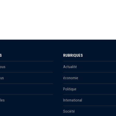
S
RUBRIQUES
Nous
Actualité
ous
économie
Politique
les
International
Société