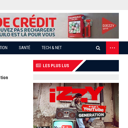
...
TION
SANTÉ
TECH & NET
LES PLUS LUS
tion