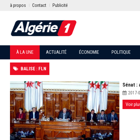
à propos
Contact
Publicité
À LA UNE
ACTUALITÉ
ÉCONOMIE
POLITIQUE
BALISE : FLN
Sénat :
2017-
Voir plu