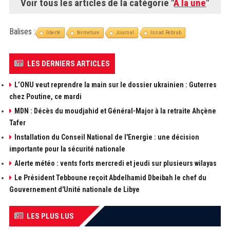
Voir tous les articles de la catégorie "
A la une
"
Balises :
liberté
fermeture
Journal
Issad Rebrab
LES DERNIERS ARTICLES
L’ONU veut reprendre la main sur le dossier ukrainien : Guterres
chez Poutine, ce mardi
MDN : Décès du moudjahid et Général-Major à la retraite Ahçène
Tafer
Installation du Conseil National de l'Energie : une décision
importante pour la sécurité nationale
Alerte météo : vents forts mercredi et jeudi sur plusieurs wilayas
Le Président Tebboune reçoit Abdelhamid Dbeibah le chef du
Gouvernement d'Unité nationale de Libye
LES PLUS LUS