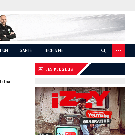
...
TION
SANTÉ
TECH & NET
LES PLUS LUS
Batna