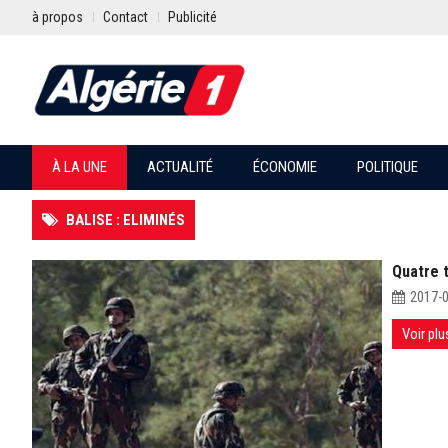
à propos
Contact
Publicité
À LA UNE
ACTUALITÉ
ÉCONOMIE
POLITIQUE
BALISE : ELIMINÉS
Quatre t
2017-
Voir plu