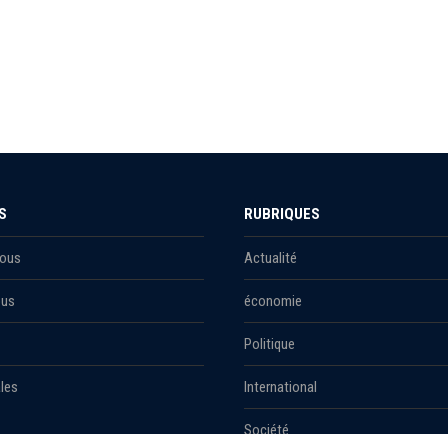
S
RUBRIQUES
Nous
Actualité
ous
économie
Politique
les
International
Société