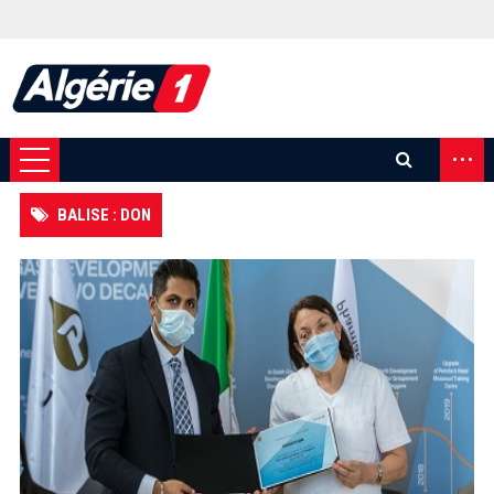
...
BALISE : DON