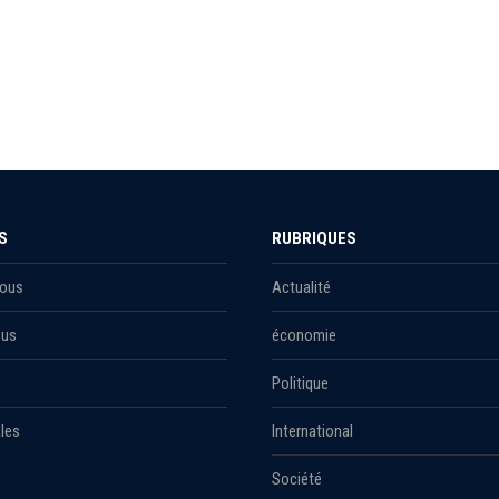
S
RUBRIQUES
Nous
Actualité
ous
économie
Politique
les
International
Société