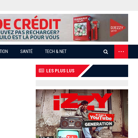
...
TION
SANTÉ
TECH & NET
LES PLUS LUS