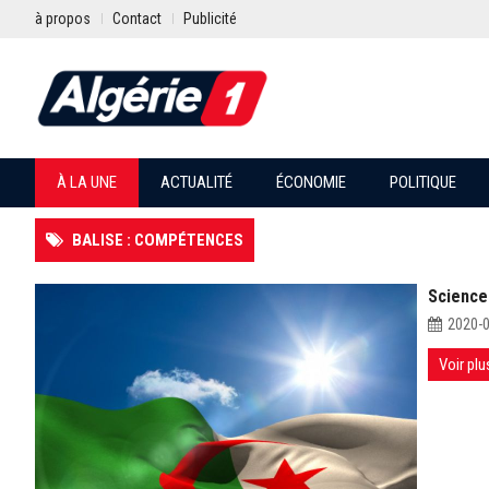
à propos
Contact
Publicité
À LA UNE
ACTUALITÉ
ÉCONOMIE
POLITIQUE
BALISE : COMPÉTENCES
Science
2020-
Voir plu