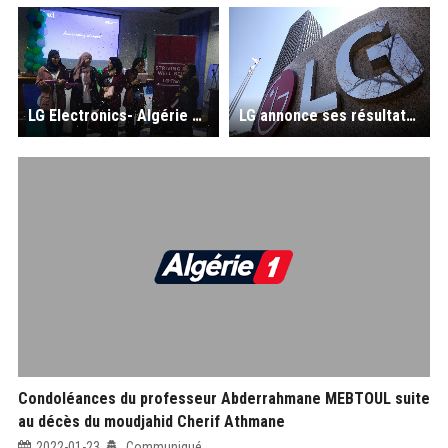
LG Electronics- Algérie accompagne le GDG et le WTM lors de l’IWD 22
LG annonce ses résultats financiers pour 2021 : revenus les plus élevés pour l'année complète, avec un pic au 4e trimestre de LG Electronics
Condoléances du professeur Abderrahmane MEBTOUL suite
au décès du moudjahid Cherif Athmane
2022-01-23
Communiqué