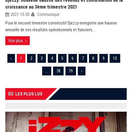
Djezzy: nouvelle hausse des revenus et confirmation de la
croissance au 3ème trimestre 2021
2021-10-30
Communiqué
Pour le second trimestre consécutif Djezzy enregistre une hausse
annuelle de ses résultats opérationnels et fianciers...
Voir plus
‹
1
2
3
4
5
6
7
8
9
10
...
78
79
›
LES PLUS LUS