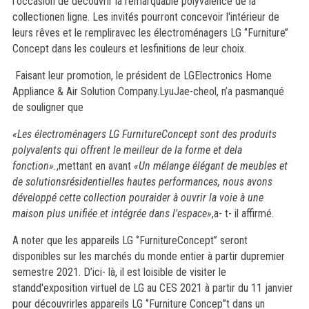
l'occasion de découvrir la remarquable polyvalence de la
collectionen ligne. Les invités pourront concevoir l'intérieur de
leurs rêves et le rempliravec les électroménagers LG ‘’Furniture’’
Concept dans les couleurs et lesfinitions de leur choix.
Faisant leur promotion, le président de LGElectronics Home
Appliance & Air Solution Company.LyuJae-cheol, n’a pasmanqué
de souligner que
«Les électroménagers LG FurnitureConcept sont des produits
polyvalents qui offrent le meilleur de la forme et dela
fonction».
,mettant en avant
«Un mélange élégant de meubles et
de solutionsrésidentielles hautes performances, nous avons
développé cette collection pouraider à ouvrir la voie à une
maison plus unifiée et intégrée dans l'espace»
,a- t- il affirmé.
A noter que les appareils LG ‘’FurnitureConcept’’ seront
disponibles sur les marchés du monde entier à partir dupremier
semestre 2021. D’ici- là, il est loisible de visiter le
standd'exposition virtuel de LG au CES 2021 à partir du 11 janvier
pour découvrirles appareils LG ‘’Furniture Concep’’t dans un