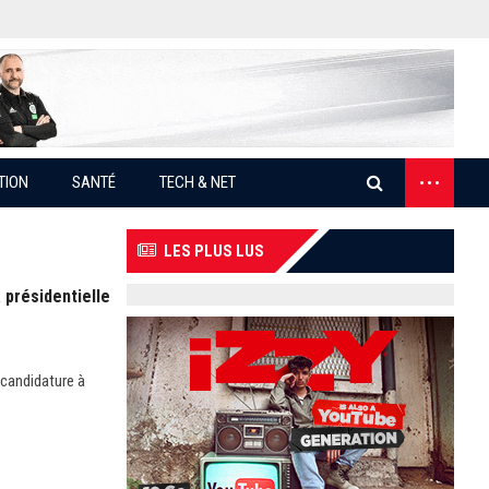
...
TION
SANTÉ
TECH & NET
LES PLUS LUS
 présidentielle
 candidature à