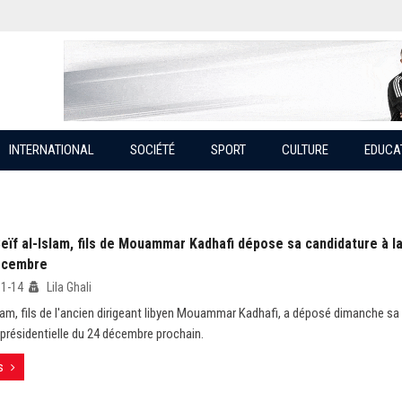
INTERNATIONAL
SOCIÉTÉ
SPORT
CULTURE
EDUCA
Seïf al-Islam, fils de Mouammar Kadhafi dépose sa candidature à la
écembre
11-14
Lila Ghali
slam, fils de l'ancien dirigeant libyen Mouammar Kadhafi, a déposé dimanche sa
n présidentielle du 24 décembre prochain.
s