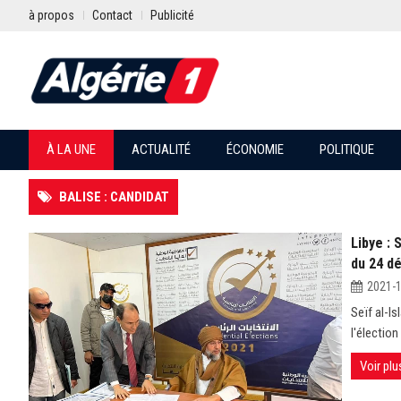
à propos
Contact
Publicité
À LA UNE
ACTUALITÉ
ÉCONOMIE
POLITIQUE
BALISE : CANDIDAT
Libye : 
du 24 d
2021-
Seïf al-I
l'électio
Voir plu