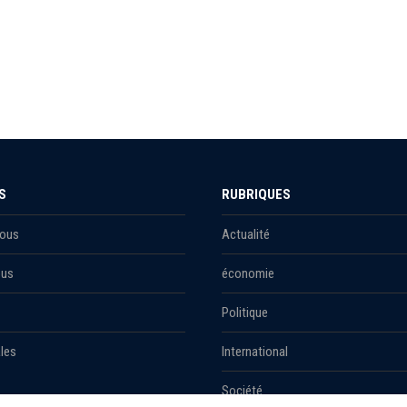
S
RUBRIQUES
Nous
Actualité
ous
économie
Politique
les
International
Société