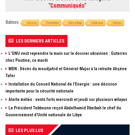
"
Communiqués
"
Balises :
Djezzy
Promtion
DjezzApp
Cadeaux
Imtiaz
LES DERNIERS ARTICLES
L’ONU veut reprendre la main sur le dossier ukrainien : Guterres
chez Poutine, ce mardi
MDN : Décès du moudjahid et Général-Major à la retraite Ahçène
Tafer
Installation du Conseil National de l'Energie : une décision
importante pour la sécurité nationale
Alerte météo : vents forts mercredi et jeudi sur plusieurs wilayas
Le Président Tebboune reçoit Abdelhamid Dbeibah le chef du
Gouvernement d'Unité nationale de Libye
LES PLUS LUS