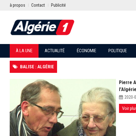
à propos
Contact
Publicité
À LA UNE
ACTUALITÉ
ÉCONOMIE
POLITIQUE
BALISE : ALGÉRIE
Pierre A
l’Algéri
2020-
Voir plu