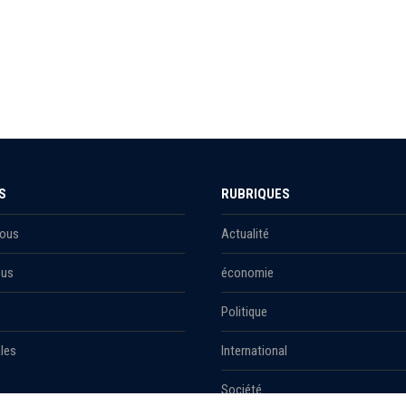
S
RUBRIQUES
Nous
Actualité
ous
économie
Politique
les
International
Société