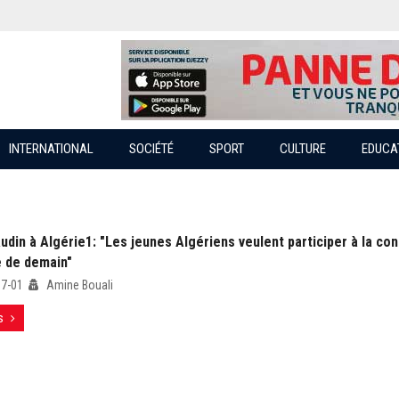
INTERNATIONAL
SOCIÉTÉ
SPORT
CULTURE
EDUCA
udin à Algérie1: "Les jeunes Algériens veulent participer à la co
e de demain"
07-01
Amine Bouali
s