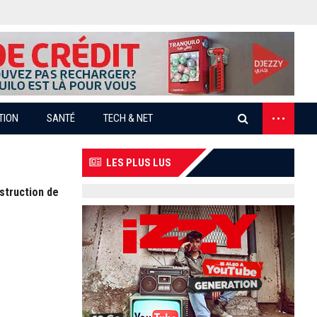
...
TION
SANTÉ
TECH & NET
LES PLUS LUS
nstruction de