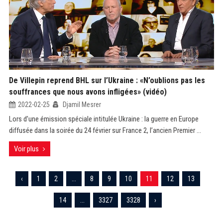
De Villepin reprend BHL sur l’Ukraine : «N’oublions pas les
souffrances que nous avons infligées» (vidéo)
2022-02-25
Djamil Mesrer
Lors d’une émission spéciale intitulée Ukraine : la guerre en Europe
diffusée dans la soirée du 24 février sur France 2, l’ancien Premier ...
Voir plus
‹
1
2
...
8
9
10
11
12
13
14
...
3327
3328
›