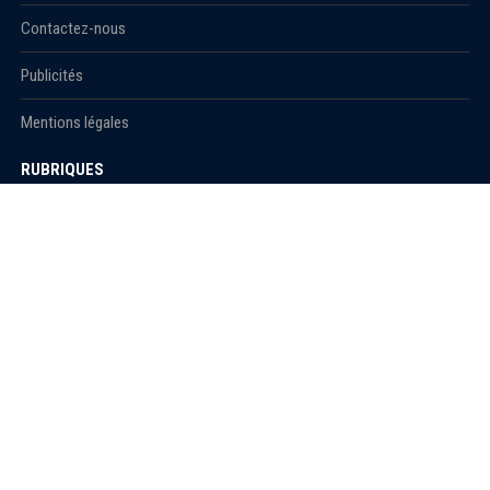
Contactez-nous
Publicités
Mentions légales
RUBRIQUES
Actualité
économie
Politique
International
Société
RUBRIQUES