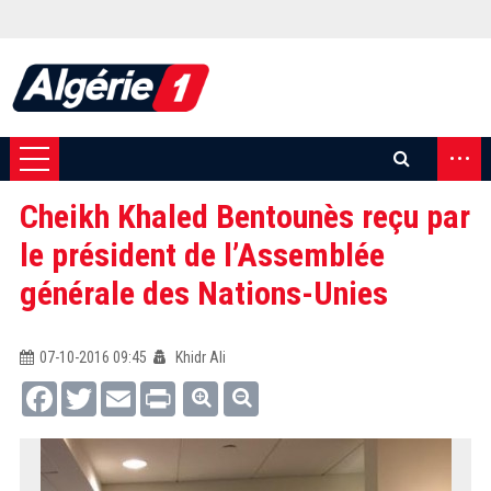
...
Cheikh Khaled Bentounès reçu par
le président de l’Assemblée
générale des Nations-Unies
07-10-2016 09:45
Khidr Ali
Facebook
Twitter
Email
Print