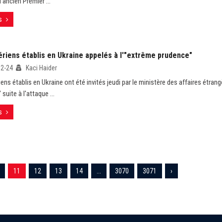
l’ancien Premier ...
s
ériens établis en Ukraine appelés à l'"extrême prudence"
02-24
Kaci Haider
ens établis en Ukraine ont été invités jeudi par le ministère des affaires étran
suite à l'attaque ...
s
11
12
13
14
...
3070
3071
›