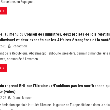
 Barcelone, en Espagne, ...
s
, au menu du Conseil des ministres, deux projets de lois relatifs
udiovisuel et deux exposés sur les Affaires étrangères et la sant
02-26
Rédaction
ent de la République, Abdelmadjid Tebboune, présidera, demain dimanche, une 
tres, consacrée à l'examen ...
s
pin reprend BHL sur l’Ukraine : «N’oublions pas les souffrances q
s» (vidéo)
02-25
Djamil Mesrer
 émission spéciale intitulée Ukraine : la guerre en Europe diffusée dans la soiré