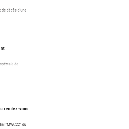
t de décès d'une
ent
 spéciale de
 au rendez-vous
dial ‘’MWC22’’ du