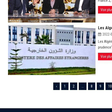
France 2, 
Voir plu
Les Alg
2022-
Les Algéri
prudence" 
Voir plu
‹
1
2
...
8
9
10