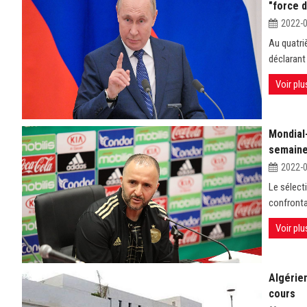
"force d
2022-
Au quatri
déclarant 
Voir plu
Mondial-
semaine
2022-
Le sélect
confronta
Voir plu
Algérien
cours