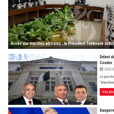
Début du
Condor
2022-
Le procès
"blanchim
Voir plu
Dangere