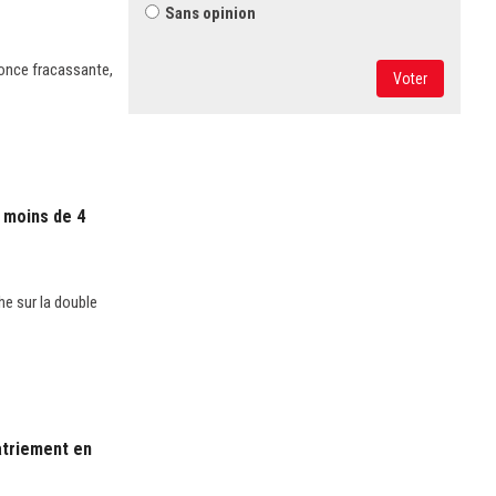
Sans opinion
nnonce fracassante,
Voter
à moins de 4
he sur la double
patriement en