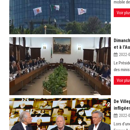
mobile de
Voir plu
Dimanche
et à l'A
2022-
Le Présid
des minis
Voir plu
De Ville
infligée
2022-
Lors d’une