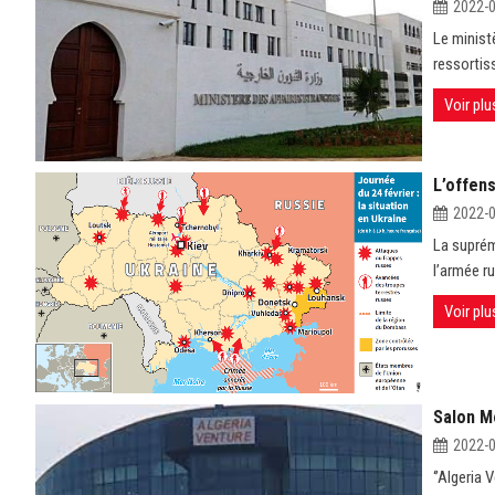
2022-
Le minist
ressortis
Voir plu
L’offen
2022-
La suprém
l’armée ru
Voir plu
Salon M
2022-
‘’Algeria