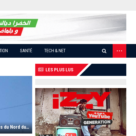
...
TION
SANTÉ
TECH & NET
LES PLUS LUS
Météo : Pluie et neige sur plusieurs régions du Nord du pays (Vidéo)