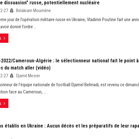
e dissuasion" russe, potentiellement nucléaire
02-27
Belakram Moumène
ème jour de l’opération militaire russe en Ukraine, Vladimir Poutine fait une a
avoir donné l’ordre ...
s
2022/Cameroun-Algérie : le sélectionneur national fait le point 
s du match aller (vidéo)
02-27
Djamil Mesrer
ionneur de l’équipe nationale de football Djamel Belmadi, est revenu ce dimanc
tion face au Cameroun, ...
s
s établis en Ukraine : Aucun décès et les préparatifs de leur ra