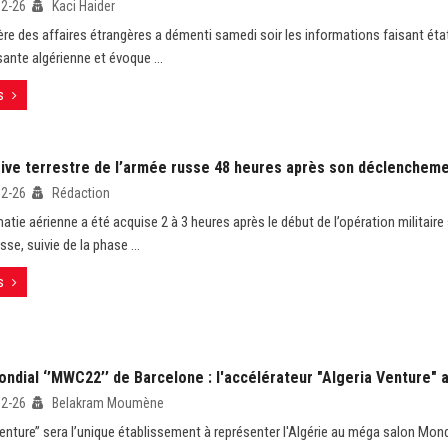
02-26
Kaci Haider
ère des affaires étrangères a démenti samedi soir les informations faisant éta
sante algérienne et évoque ...
s
sive terrestre de l’armée russe 48 heures après son déclenchem
02-26
Rédaction
atie aérienne a été acquise 2 à 3 heures après le début de l’opération militaire
sse, suivie de la phase ...
s
ondial ‘’MWC22’’ de Barcelone : l'accélérateur "Algeria Venture"
02-26
Belakram Moumène
 Venture’’ sera l’unique établissement à représenter l'Algérie au méga salon Mon